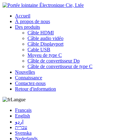
Accueil
À propos de nous
Des produits
Câble HDMI
Câble audio vidéo
Câble Displayport
Cable USB
Moyeu de type C
Câble de convertisseur Dp
Câble de convertisseur de type C
Nouvelles
Connaissance
Contactez-nous
Retour d'information
Langue
Français
English
اردو
עברית
Svenska
Nederlands