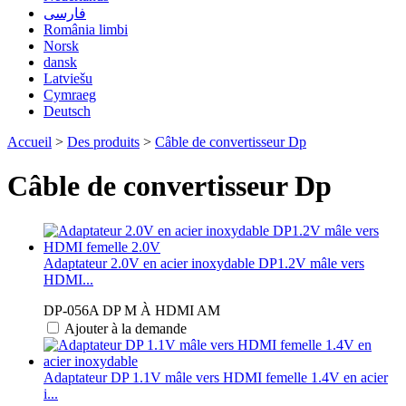
فارسی
România limbi
Norsk
dansk
Latviešu
Cymraeg
Deutsch
Accueil
>
Des produits
>
Câble de convertisseur Dp
Câble de convertisseur Dp
Adaptateur 2.0V en acier inoxydable DP1.2V mâle vers
HDMI...
DP-056A DP M À HDMI AM
Ajouter à la demande
Adaptateur DP 1.1V mâle vers HDMI femelle 1.4V en acier
i...